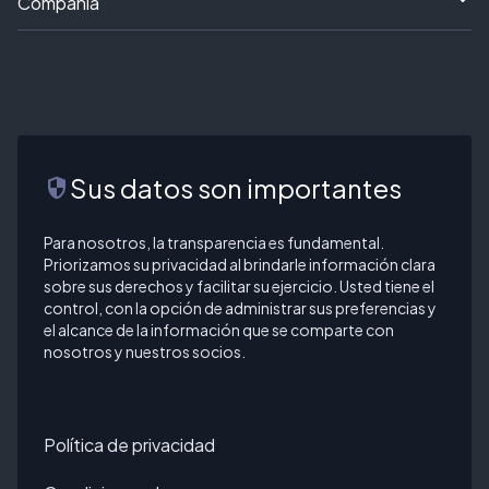
Compañía
Sus datos son importantes
security
Para nosotros, la transparencia es fundamental.
Priorizamos su privacidad al brindarle información clara
sobre sus derechos y facilitar su ejercicio. Usted tiene el
control, con la opción de administrar sus preferencias y
el alcance de la información que se comparte con
nosotros y nuestros socios.
Política de privacidad