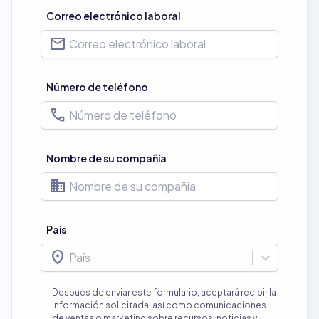
Correo electrónico laboral
mail
Número de teléfono
phone
Nombre de su compañía
business
País
location_on
País
Después de enviar este formulario, aceptará recibir la
información solicitada, así como comunicaciones
de ventas o marketing sobre recursos, noticias y