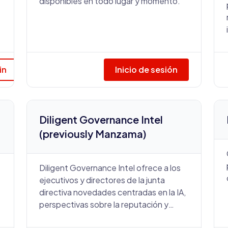
disponibles en todo lugar y momento.
in
Inicio de sesión
Diligent Governance Intel
(previously Manzama)
Diligent Governance Intel ofrece a los
ejecutivos y directores de la junta
directiva novedades centradas en la IA,
perspectivas sobre la reputación y
estudios analíticos del estado de la