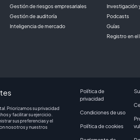
Gestión de riesgos empresariales
Investigación 
Gestión de auditoría
Podcasts
Inteligencia de mercado
Guías
Registro en el
tes
Política de
Su
privacidad
Ce
al. Priorizamos su privacidad
Condiciones de uso
os y facilitar su ejercicio.
Pr
istrar sus preferencias y el
Política de cookies
vu
con nosotros y nuestros
Reglamento de
De