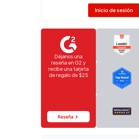
comparaciones
Inicio de sesión
Déjanos una
reseña en G2 y
recibe una tarjeta
de regalo de $25
Reseña