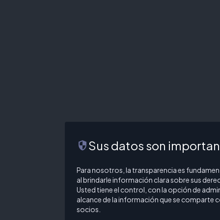
Sus datos son importan
security
Para nosotros, la transparencia es fundament
al brindarle información clara sobre sus derech
Usted tiene el control, con la opción de admin
alcance de la información que se comparte 
socios.