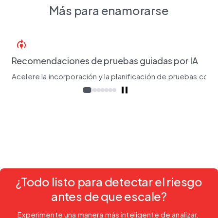
Más para enamorarse
model_training
Recomendaciones de pruebas guiadas por IA
Acelere la incorporación y la planificación de pruebas con o
¿Todo listo para detectar el riesgo
antes de que escale?
Experimente una manera más inteligente de analizar, 