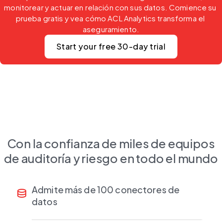
monitorear y actuar en relación con sus datos. Comience su 
prueba gratis y vea cómo ACL Analytics transforma el 
aseguramiento.
Start your free 30-day trial
Con la confianza de miles de equipos
de auditoría y riesgo en todo el mundo
Admite más de 100 conectores de
database
tact
datos