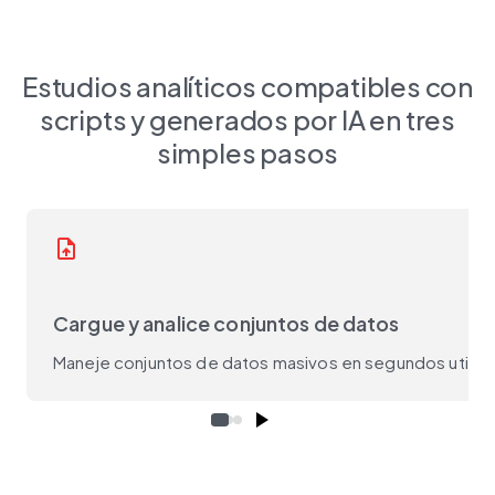
Estudios analíticos compatibles con
scripts y generados por IA en tres
simples pasos
upload_file
Cargue y analice conjuntos de datos
Maneje conjuntos de datos masivos en segundos utiliza