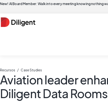
New! AI Board Member: Walk into every meeting knowing nothing wa
/
Recursos
Case Studies
Aviation leader enha
Diligent Data Rooms