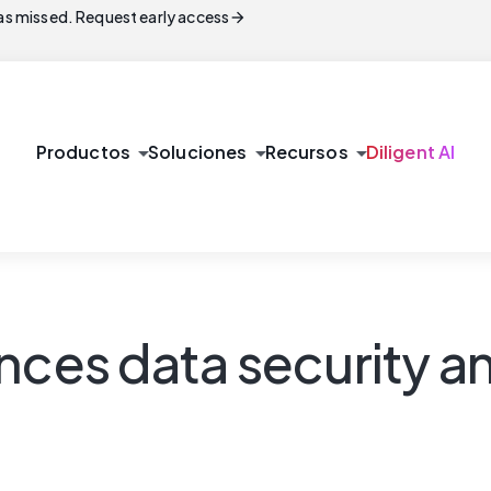
arrow_forward
s missed. Request early access
arrow_drop_down
arrow_drop_down
arrow_drop_down
Productos
Soluciones
Recursos
Diligent AI
nces data security an