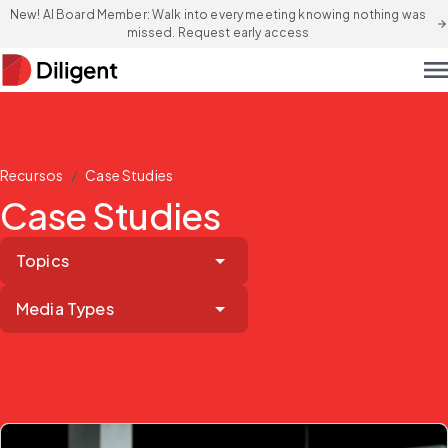
New! AI Board Member: Walk into every meeting knowing nothing was
arrow_forward
missed. Request early access
men
/
Recursos
Case Studies
Case Studies
Topics
Media Types