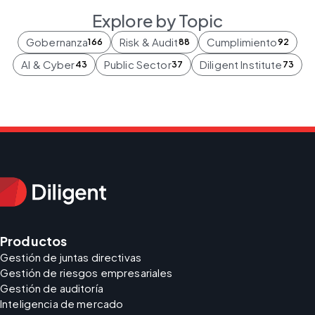
Explore by Topic
Gobernanza
Risk & Audit
Cumplimiento
166
88
92
AI & Cyber
Public Sector
Diligent Institute
43
37
73
Productos
Gestión de juntas directivas
Gestión de riesgos empresariales
Gestión de auditoría
Inteligencia de mercado