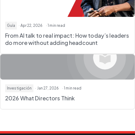
Guía
· Apr 22, 2026
· 1 min read
From AI talk to real impact: How today’s leaders
do more without adding headcount
Investigación
· Jan 27, 2026
· 1 min read
2026 What Directors Think