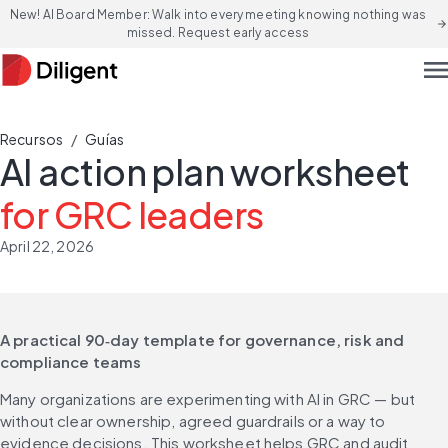
New! AI Board Member: Walk into every meeting knowing nothing was
arrow_forward
missed. Request early access
men
/
Recursos
Guías
AI action plan worksheet
for GRC leaders
April 22, 2026
A practical 90‑day template for governance, risk and 
compliance teams
Many organizations are experimenting with AI in GRC — but 
without clear ownership, agreed guardrails or a way to 
evidence decisions. This worksheet helps GRC and audit 