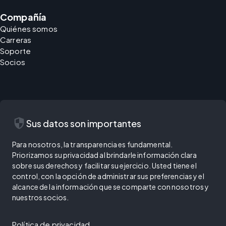
Compañía
Quiénes somos
Carreras
Soporte
Socios
security
Sus datos son importantes
Para nosotros, la transparencia es fundamental.
Priorizamos su privacidad al brindarle información clara
sobre sus derechos y facilitar su ejercicio. Usted tiene el
control, con la opción de administrar sus preferencias y el
alcance de la información que se comparte con nosotros y
nuestros socios.
Política de privacidad