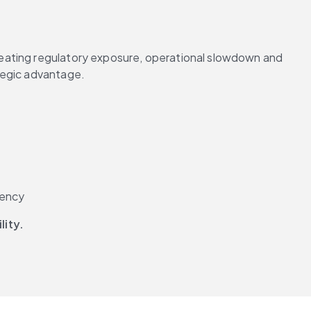
eating regulatory exposure, operational slowdown and 
tegic advantage.
iency
lity.