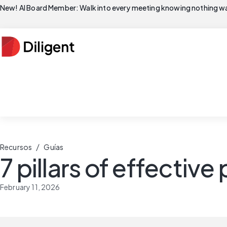
New! AI Board Member: Walk into every meeting knowing nothing wa
/
Recursos
Guías
7 pillars of effecti
February 11, 2026