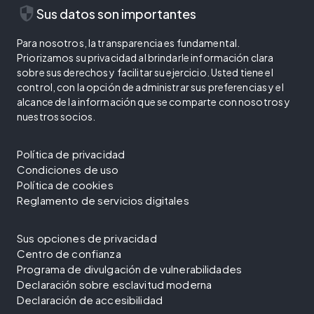
security
Sus datos son importantes
Para nosotros, la transparencia es fundamental.
Priorizamos su privacidad al brindarle información clara
sobre sus derechos y facilitar su ejercicio. Usted tiene el
control, con la opción de administrar sus preferencias y el
alcance de la información que se comparte con nosotros y
nuestros socios.
Política de privacidad
Condiciones de uso
Política de cookies
Reglamento de servicios digitales
Sus opciones de privacidad
Centro de confianza
Programa de divulgación de vulnerabilidades
Declaración sobre esclavitud moderna
Declaración de accesibilidad