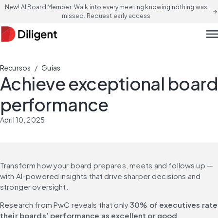
New! AI Board Member: Walk into every meeting knowing nothing was
arrow_forward
missed. Request early access
men
/
Recursos
Guías
Achieve exceptional board
performance
April 10, 2025
Transform how your board prepares, meets and follows up — 
with AI-powered insights that drive sharper decisions and 
stronger oversight.
Research from PwC reveals that only 
30% of executives rate 
their boards’ performance as excellent or good
, 