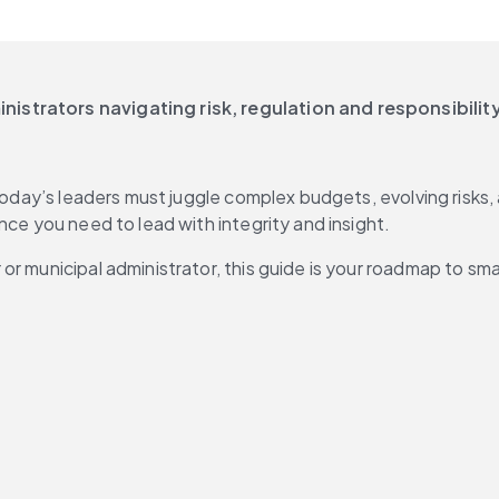
istrators navigating risk, regulation and responsibility
 today’s leaders must juggle complex budgets, evolving risks,
nce you need to lead with integrity and insight.
or municipal administrator, this guide is your roadmap to sm