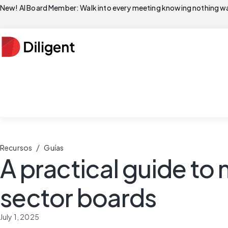
New! AI Board Member: Walk into every meeting knowing nothing wa
/
Recursos
Guías
A practical guide to 
sector boards
July 1, 2025