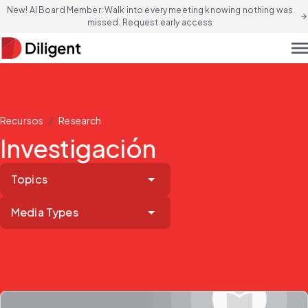
New! AI Board Member: Walk into every meeting knowing nothing was
arrow_forward
missed. Request early access
men
/
Recursos
Research
Investigación
Topics
Media Types