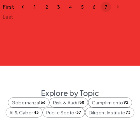
First
1
2
3
4
5
6
7
Last
Explore by Topic
Gobernanza
Risk & Audit
Cumplimiento
166
88
92
AI & Cyber
Public Sector
Diligent Institute
43
37
73