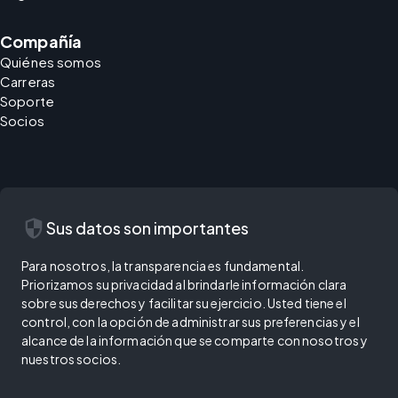
Compañía
Quiénes somos
Carreras
Soporte
Socios
security
Sus datos son importantes
Para nosotros, la transparencia es fundamental.
Priorizamos su privacidad al brindarle información clara
sobre sus derechos y facilitar su ejercicio. Usted tiene el
control, con la opción de administrar sus preferencias y el
alcance de la información que se comparte con nosotros y
nuestros socios.